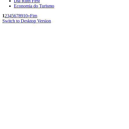
Dia Ruth First
Economia do Turismo
1
2
3
4
5
6
7
8
9
10
»
Fim
Switch to Desktop Version