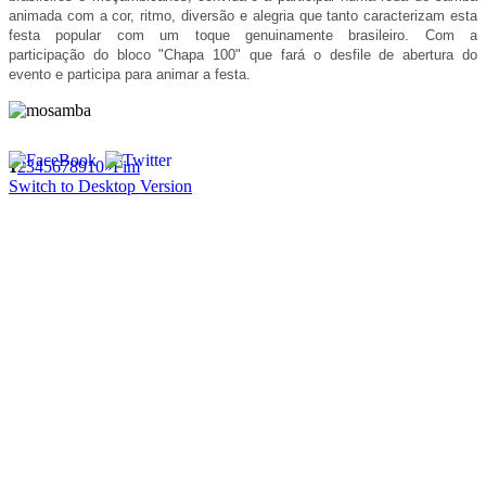
animada com a cor, ritmo, diversão e alegria que tanto caracterizam esta
festa popular com um toque genuinamente brasileiro. Com a
participação do bloco "Chapa 100" que fará o desfile de abertura do
evento e participa para animar a festa.
1
2
3
4
5
6
7
8
9
10
»
Fim
Switch to Desktop Version