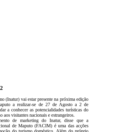
2
mo (Inatur) vai estar presente na próxima edição
Maputo a realizar-se de 27 de Agosto a 2 de
ar a conhecer as potencialidades turísticas do
o aos visitantes nacionais e estrangeiros.
ento de marketing do Inatur, disse que a
nacional de Maputo (FACIM) é uma das acções
moção do turismo doméstico. Além do próprio