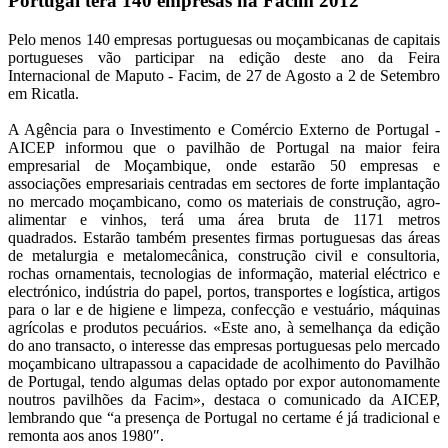
Portugal terá 140 empresas na Facim 2012
Pelo menos 140 empresas portuguesas ou moçambicanas de capitais
portugueses vão participar na edição deste ano da Feira
Internacional de Maputo - Facim, de 27 de Agosto a 2 de Setembro
em Ricatla.
A Agência para o Investimento e Comércio Externo de Portugal -
AICEP informou que o pavilhão de Portugal na maior feira
empresarial de Moçambique, onde estarão 50 empresas e
associações empresariais centradas em sectores de forte implantação
no mercado moçambicano, como os materiais de construção, agro-
alimentar e vinhos, terá uma área bruta de 1171 metros
quadrados. Estarão também presentes firmas portuguesas das áreas
de metalurgia e metalomecânica, construção civil e consultoria,
rochas ornamentais, tecnologias de informação, material eléctrico e
electrónico, indústria do papel, portos, transportes e logística, artigos
para o lar e de higiene e limpeza, confecção e vestuário, máquinas
agrícolas e produtos pecuários. «Este ano, à semelhança da edição
do ano transacto, o interesse das empresas portuguesas pelo mercado
moçambicano ultrapassou a capacidade de acolhimento do Pavilhão
de Portugal, tendo algumas delas optado por expor autonomamente
noutros pavilhões da Facim», destaca o comunicado da AICEP,
lembrando que “a presença de Portugal no certame é já tradicional e
remonta aos anos 1980″.