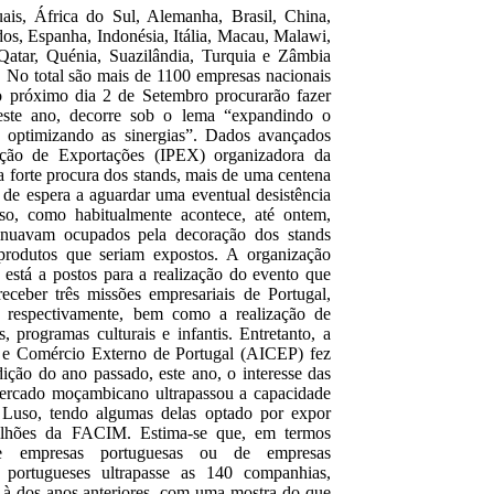
ais, África do Sul, Alemanha, Brasil, China,
os, Espanha, Indonésia, Itália, Macau, Malawi,
 Qatar, Quénia, Suazilândia, Turquia e Zâmbia
. No total são mais de 1100 empresas nacionais
ao próximo dia 2 de Setembro procurarão fazer
este ano, decorre sob o lema “expandindo o
, optimizando as sinergias”. Dados avançados
oção de Exportações (IPEX) organizadora da
 forte procura dos stands, mais de uma centena
 de espera a aguardar uma eventual desistência
so, como habitualmente acontece, até ontem,
tinuavam ocupados pela decoração dos stands
produtos que seriam expostos. A organização
 está a postos para a realização do evento que
eceber três missões empresariais de Portugal,
 respectivamente, bem como a realização de
, programas culturais e infantis. Entretanto, a
 e Comércio Externo de Portugal (AICEP) fez
ição do ano passado, este ano, o interesse das
ercado moçambicano ultrapassou a capacidade
 Luso, tendo algumas delas optado por expor
ilhões da FACIM. Estima-se que, em termos
de empresas portuguesas ou de empresas
 portugueses ultrapasse as 140 companhias,
r à dos anos anteriores, com uma mostra do que