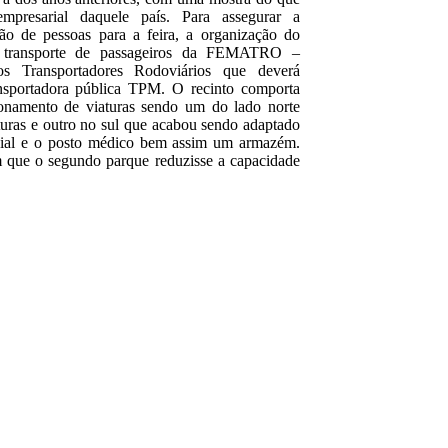
presarial daquele país. Para assegurar a
ão de pessoas para a feira, a organização do
e transporte de passageiros da FEMATRO –
s Transportadores Rodoviários que deverá
ansportadora pública TPM. O recinto comporta
ionamento de viaturas sendo um do lado norte
uras e outro no sul que acabou sendo adaptado
cial e o posto médico bem assim um armazém.
m que o segundo parque reduzisse a capacidade