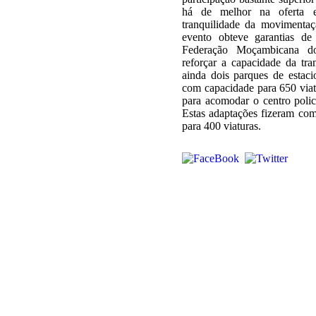
há de melhor na oferta em
tranquilidade da movimentaç
evento obteve garantias d
Federação Moçambicana do
reforçar a capacidade da tr
ainda dois parques de estac
com capacidade para 650 viat
para acomodar o centro poli
Estas adaptações fizeram co
para 400 viaturas.