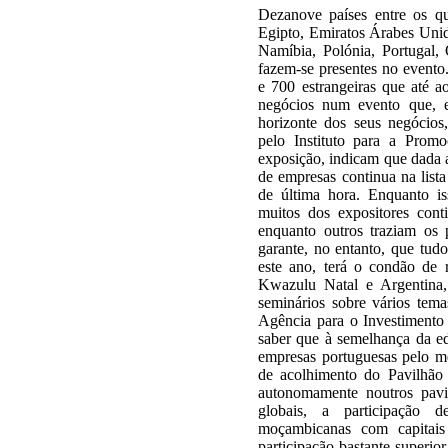
Dezanove países entre os qu
Egipto, Emiratos Árabes Unid
Namíbia, Polónia, Portugal,
fazem-se presentes no evento
e 700 estrangeiras que até 
negócios num evento que, 
horizonte dos seus negócios
pelo Instituto para a Prom
exposição, indicam que dada a
de empresas continua na lista
de última hora. Enquanto is
muitos dos expositores con
enquanto outros traziam os 
garante, no entanto, que tudo
este ano, terá o condão de r
Kwazulu Natal e Argentina,
seminários sobre vários temas
Agência para o Investimento
saber que à semelhança da ed
empresas portuguesas pelo m
de acolhimento do Pavilhão
autonomamente noutros pav
globais, a participação 
moçambicanas com capitais
participação bastante superio