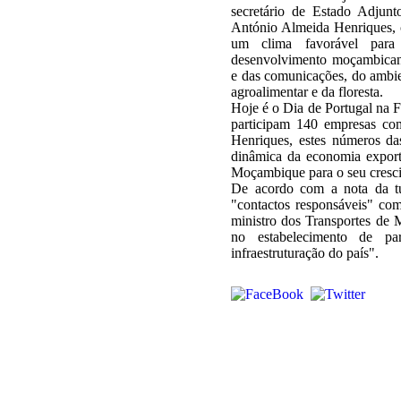
secretário de Estado Adjun
António Almeida Henriques, c
um clima favorável para
desenvolvimento moçambicano
e das comunicações, do ambien
agroalimentar e da floresta.
Hoje é o Dia de Portugal na 
participam 140 empresas com
Henriques, estes números d
dinâmica da economia export
Moçambique para o seu cresc
De acordo com a nota da tu
"contactos responsáveis" co
ministro dos Transportes de 
no estabelecimento de pa
infraestruturação do país".