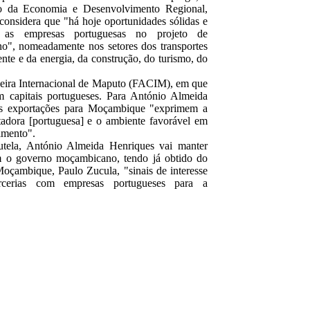
to da Economia e Desenvolvimento Regional,
onsidera que "há hoje oportunidades sólidas e
 as empresas portuguesas no projeto de
", nomeadamente nos setores dos transportes
te e da energia, da construção, do turismo, do
Feira Internacional de Maputo (FACIM), em que
 capitais portugueses. Para António Almeida
as exportações para Moçambique "exprimem a
adora [portuguesa] e o ambiente favorável em
imento".
tela, António Almeida Henriques vai manter
m o governo moçambicano, tendo já obtido do
Moçambique, Paulo Zucula, "sinais de interesse
rcerias com empresas portugueses para a