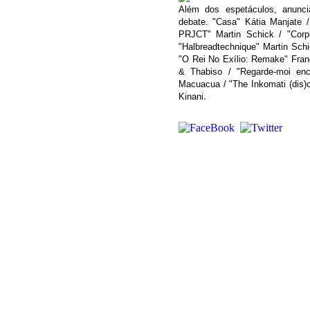
Além dos espetáculos, anunci
debate.
"Casa" Kátia Manjate 
PRJCT" Martin Schick / "Corpu
"Halbreadtechnique" Martin Sch
"O Rei No Exílio: Remake" Franc
& Thabiso / "Regarde-moi enc
Macuacua / "The Inkomati (dis)c
.
Kinani