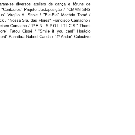
aram-se diversos ateliers de dança e fóruns de
/ "Centauros" Projeto Justaposição / "CMMN SNS
s" Virgílio A. Sitole / "Ele-Ela" Macário Tomé /
ick / "Nossa Sra. das Flores" Francisco Camacho /
isco Camacho / "P.E.N.I.S.P.O.L.I.T.I.C.S." Thami
ore" Fatou Cissé / "Smile if you can!" Horácio
ord" Panaíbra Gabriel Canda / "4º Andar" Colectivo