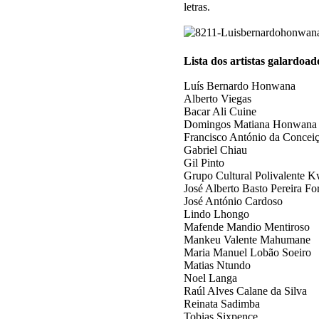
letras.
Lista dos artistas galardoad
Luís Bernardo Honwana
Alberto Viegas
Bacar Ali Cuine
Domingos Matiana Honwana
Francisco António da Concei
Gabriel Chiau
Gil Pinto
Grupo Cultural Polivalente 
José Alberto Basto Pereira Fo
José António Cardoso
Lindo Lhongo
Mafende Mandio Mentiroso
Mankeu Valente Mahumane
Maria Manuel Lobão Soeiro
Matias Ntundo
Noel Langa
Raúl Alves Calane da Silva
Reinata Sadimba
Tobias Sixpence