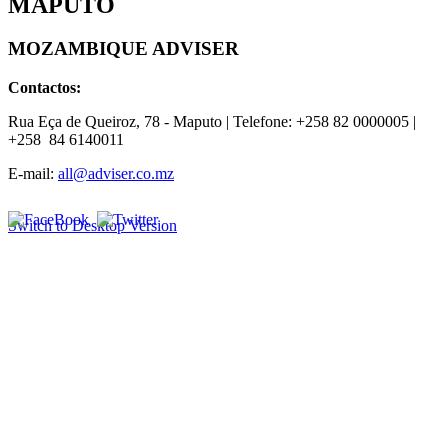
MAPUTO
MOZAMBIQUE ADVISER
Contactos:
Rua Eça de Queiroz, 78
- Maputo | Telefone: +258 82 0000005 |
+
258
84 6140011
E-mail:
all@adviser.co.mz
Switch to Desktop Version