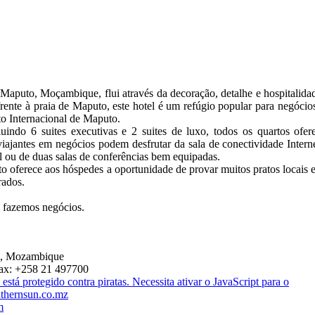
 Maputo, Moçambique, flui através da decoração, detalhe e hospitalida
nte à praia de Maputo, este hotel é um refúgio popular para negócios 
to Internacional de Maputo.
uindo 6 suites executivas e 2 suites de luxo, todos os quartos ofer
iajantes em negócios podem desfrutar da sala de conectividade Intern
l ou de duas salas de conferências bem equipadas.
 oferece aos hóspedes a oportunidade de provar muitos pratos locais e
rados.
 fazemos negócios.
o, Mozambique
Fax: +258 21 497700
está protegido contra piratas. Necessita ativar o JavaScript para o
thernsun.co.mz
m