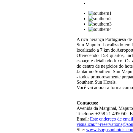
A rica herança Portuguesa de
Sun Maputo. Localizado em fre
localizado a 7 km do Aeropor
Oferecendo 158 quartos, incl
espaço e detalhado luxo. Os v
do centro de negócios do hote
Jantar no Southern Sun Maputo
- todos primorosamente prepa
Southern Sun Hotels.
Você vai adorar a forma como
Contactos:
Avenida da Marginal, Maput
Telefone: +258 21 495050 | 
Email:
Este endereço de email 
visualizar.
">
reservations@sou
Site:
www.tsogosunhotels.co