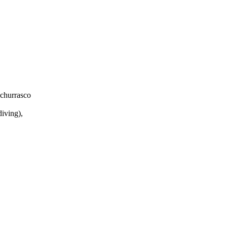
 churrasco
diving),