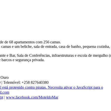
de de 68 apartamentos com 256 camas.
camas e um beliche, sala de entrada, casa de banho, pequena cozinha,
te e Bar, Sala de Conferências, infraestruturas e escola de mergulho (
e barcos e segurança privada.
o Ouro
 | Telemóvel: +258 827640380
 está protegido contra piratas. Necessita ativar o JavaScript para o
l.com
pt
|
www.facebook.com/MoteldoMar