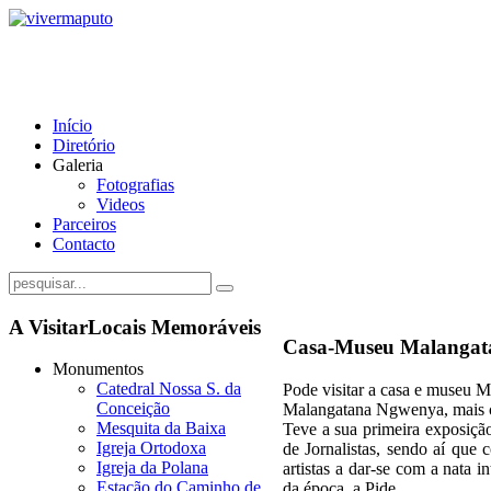
Início
Diretório
Galeria
Fotografias
Videos
Parceiros
Contacto
A Visitar
Locais Memoráveis
Casa-Museu Malangat
Monumentos
Catedral Nossa S. da
Pode visitar a casa e museu 
Conceição
Malangatana Ngwenya, mais c
Mesquita da Baixa
Teve a sua primeira exposiçã
Igreja Ortodoxa
de Jornalistas, sendo aí que
Igreja da Polana
artistas a dar-se com a nata 
Estação do Caminho de
da época, a Pide.