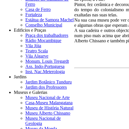
Ferro
Pintor, fez cerâmica e decoro
Casa de Ferro
do tempo do colonialismo m
Fortaleza
exaltadas nas suas telas.
Estátua de Samora Machel
Na sua casa museu pode ver o 
Conselho Municipal
e algumas obras que esperam a
Edificios e Praças
A sua cadeira e outros object
Praça dos trabalhadores
num piso mais acima que abri
Rádio Moçambique
Alberto Chissano e também pint
Vila Jóia
Teatro Scala
Vila Algarve
Monum. Louis Tregardt
Ass. Indo-Portuguesa
Inst. Nac.Meterologia
Jardins
Jardim Botânico Tunduru
Jardim dos Professores
Museus e Galerias
Museu Nacional de Arte
Casa-Museu Malangatana
Museu de História Natural
Museu Alberto Chissano
Museu Nacional de
Geologia
Museu da Moeda