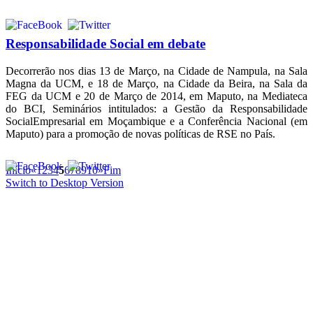
Responsabilidade Social em debate
Decorrerão nos dias 13 de Março, na Cidade de Nampula, na Sala
Magna da UCM, e 18 de Março, na Cidade da Beira, na Sala da
FEG da UCM e 20 de Março de 2014, em Maputo, na Mediateca
do BCI, Seminários intitulados: a Gestão da Responsabilidade
SocialEmpresarial em Moçambique e a Conferência Nacional (em
Maputo) para a promoção de novas políticas de RSE no País.
Início
«
1
2
3
4
5
6
7
8
9
10
»
Fim
Switch to Desktop Version