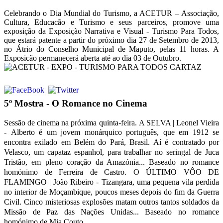
Celebrando o Dia Mundial do Turismo, a ACETUR – Associação,
Cultura, Educacão e Turismo e seus parceiros, promove uma
exposição da Exposição Narrativa e Visual - Turismo Para Todos,
que estará patente a partir do próximo dia 27 de Setembro de 2013,
no Átrio do Conselho Municipal de Maputo, pelas 11 horas. A
Exposicão permanecerá aberta até ao dia 03 de Outubro.
5º Mostra - O Romance no Cinema
Sessão de cinema na próxima quinta-feira. A SELVA | Leonel Vieira
-
Alberto é um jovem monárquico português, que em 1912 se
encontra exilado em Belém do Pará, Brasil.
Aí é contratado por
Velasco, um capataz espanhol, para trabalhar no seringal de Juca
Tristão,
em pleno coração da Amazónia...
Baseado no romance
homónimo de Ferreira de Castro.
O ÚLTIMO VÔO DE
FLAMINGO | João Ribeiro -
Tizangara, uma pequena vila perdida
no interior de Moçambique, poucos meses depois do fim da Guerra
Civil.
Cinco misteriosas explosões matam outros tantos soldados da
Missão de Paz das Nações Unidas...
Baseado no romance
homónimo de Mia Couto