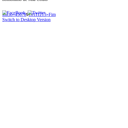
Início
«
4
5
6
7
8
9
10
11
12
13
»
Fim
Switch to Desktop Version